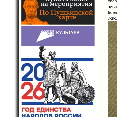
опер
числ
боев
испо