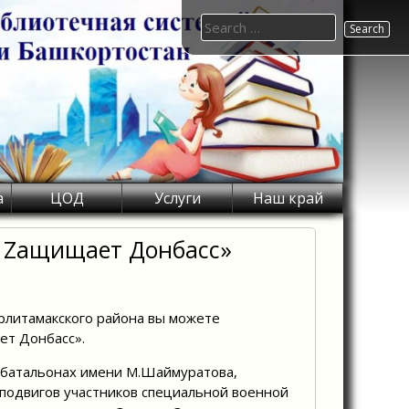
Search
for:
а
ЦОД
Услуги
Наш край
 Zащищает Донбасс»
рлитамакского района вы можете
ет Донбасс».
 батальонах имени М.Шаймуратова,
 подвигов участников специальной военной