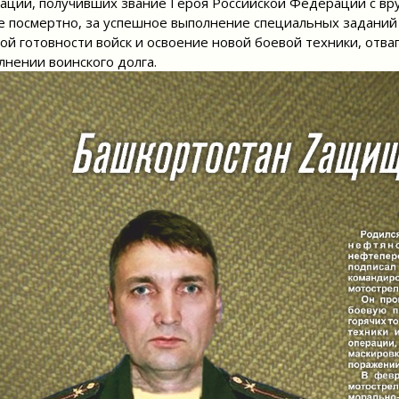
ации, получивших звание Героя Российской Федерации с вру
е посмертно, за успешное выполнение специальных задани
ой готовности войск и освоение новой боевой техники, отв
лнении воинского долга.