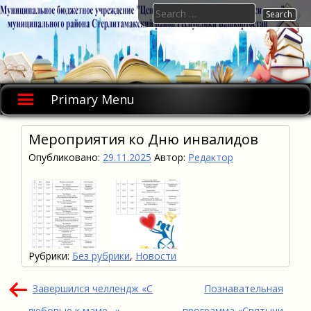
Skip
Search
to
for:
content
Primary Menu
Мероприятия ко Дню инвалидов
Опубликовано:
29.11.2025
Автор:
Редактор
Рубрики:
Без рубрики
,
Новости
Навигация
Завершился челлендж «С
Познавательная
по
любовью к маме…»
программа «Святыни