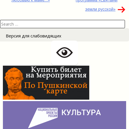
записям
земли русской»
Search
for:
Версия для слабовидящих