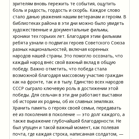
зрителям вновь пережить те события, ощутить
боль и радость, гордость и скорбь. Каждое слово
стало данью уважения нашим ветеранам и героям. В
библиотеках района в эти дни можно было увидеть
художественные и документальные фильмы,
хроники тех горьких лет. Благодаря этим фильмам
ребята узнали о подвигах героев Советского Союза
разных национальностей, включая коренных
народов нашей страны. Это помогло осознать, что
каждый народ внёс свой важный вклад в общую
победу. Важно отметить, что победа стала
возможной благодаря массовому участию граждан
как на фронте, так и в тылу. Единство всех народов
СССР сыграло ключевую роль в достижении этой
победы. Для сельчан в эти дни работают выставки
об истории их родины, об их славных земляках.
Хранить память о героях своей семьи, передавать
её из поколения в поколение — это долг каждого, а
также выражение глубочайшей благодарности. Не
был упущен и такой важный момент, как полевая
почта, где каждая строка, написанная солдатом, —