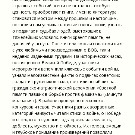
страшных событий почти не осталось, особую
ценность приобретают книги. Именно литература
становится мостом между прошлым и настоящим,
позволяя нам услышать живые голоса эпохи, узнать
о подвигах и судьбах людей, выстоявших в
тяжелейших условиях. Книги хранят память, не
давая ей угаснуть. Посетители смогли ознакомиться
с уже любимыми произведениями о ВОВ, так и
недавно изданными трудами. На исторических часах,
посвященных Великой Победе, участники
мероприятия вспомнили ключевые события войны,
узнали малоизвестные факты о подвигах советских
солдат и тружеников тыла, почтили погибших на
гражданско-патриотической церемонии «Светлой
памяти павших в борьбе против фашизма» («Минута
молчания»). В районе проведено несколько
конкурсов чтецов. Участники разных возрастных
категорий наизусть читали стихи о войне, о Победе
и о тех, кто в суровые годы проявлял смелость,
доблесть, мужество и стойкость. Их голоса, эмоции
и глубокое понимание произведений позволили