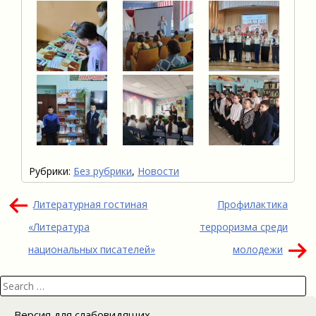
Рубрики:
Без рубрики
,
Новости
Навигация
Литературная гостиная
Профилактика
по
«Литература
терроризма среди
записям
национальных писателей»
молодежи
Search
for:
Версия для слабовидящих