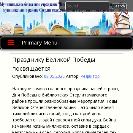
Skip
Search
to
for:
content
Primary Menu
Празднику Великой Победы
посвящается
Опубликовано:
08.05.2026
Автор:
Редактор
Накануне самого главного праздника нашей страны,
Дня Победы в библиотеках Стерлитамакского
района прошли разнообразные мероприятия. Годы
Великой Отечественной войны – это было время
тяжелейших испытаний, когда каждый день
требовал от людей невероятной силы духа. Война
изменила жизнь миллионов, оставив в сердцах
неизгладимый след. Сегодня, когда свидетелей тех