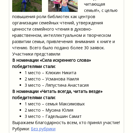
читающая
семья!», с целью
повышения роли библиотек как центров
организации семейных чтений, утверждения
ценности семейного чтения в духовно-
нравственном, интеллектуальном и творческом
развитии семьи, привлечения внимания к книге и
чтению. Всего было подано более 30 заявок.
Участники представили
В номинации «Сила искреннего слова»
победителями стали:
1 место – Клюкин Никита
2 место – Усманова Наиля
3 место – Ляпустина Анастасия
В номинации «Читать всегда, читать везде»
победителями стали:
1 место – семья Максимовых
2 место – Мусина Юлия
3 место – Гадельшин Самат
Выражаем благодарность всем, кто принял участие!
Рубрики:
Без рубрики