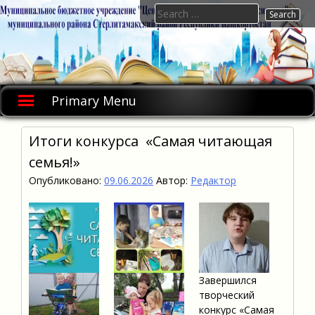
Skip
Search
to
for:
content
Primary Menu
Итоги конкурса «Самая читающая
семья!»
Опубликовано:
09.06.2026
Автор:
Редактор
Завершился
творческий
конкурс «Самая