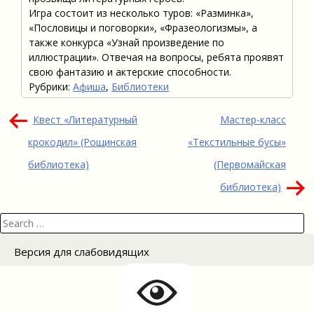
Игра состоит из несколько туров: «Разминка»,
«Пословицы и поговорки», «Фразеологизмы», а
также конкурса «Узнай произведение по
иллюстрации». Отвечая на вопросы, ребята проявят
свою фантазию и актерские способности.
Рубрики:
Афиша
,
Библиотеки
Навигация
Квест «Литературный
Мастер-класс
по
крокодил» (Рощинская
«Текстильные бусы»
записям
библиотека)
(Первомайская
библиотека)
Search
for:
Версия для слабовидящих