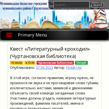
Skip
Search
to
for:
content
Primary Menu
Квест «Литературный крокодил»
(Чуртановская библиотека)
15 июня
в
15:30
Чуртановская библиотека
154 руб.
Опубликовано:
01.06.2023
Автор:
Редактор
В этой игре, согласно правилам, игроку нужно, не
произнося ни звука и не проговаривая слово губами,
исключительно жестами, мимикой и движениями
объяснить своей команде загаданные слова.
Участники должны угадать названия литературных
произведений, фамилии писателей, имена и
прозвища литературных героев.