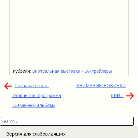
Рубрики:
Виртуальная выставка - Буктрейлеры
Навигация
Познавательно-
ВНИМАНИЕ! НОВИНКИ
по
творческая программа
КНИГ!
записям
«Семейный альбом»
Search
for:
Версия для слабовидящих