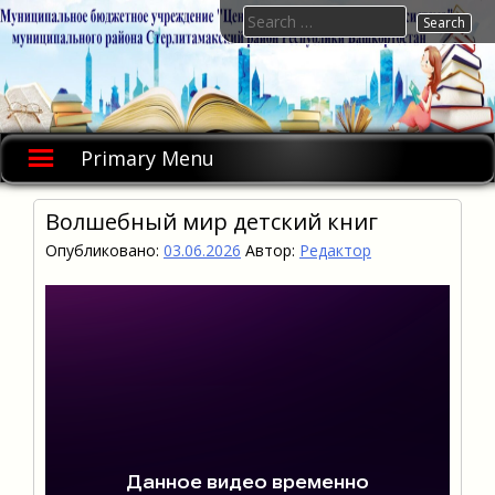
Skip
Search
to
for:
content
Primary Menu
Волшебный мир детский книг
Опубликовано:
03.06.2026
Автор:
Редактор