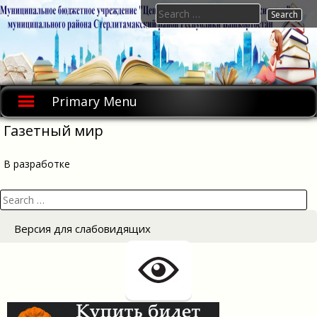
Skip
Search
to
for:
content
Primary Menu
Газетный мир
В разработке
Search
for:
Версия для слабовидящих