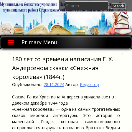
Skip
Search
to
for:
content
Primary Menu
180 лет со времени написания Г. Х.
Андерсеном сказки «Снежная
королева» (1844г.)
Опубликовано:
28.11.2024
Автор:
Редактор
Сказка Ганса Христиана Андерсена увидела свет в
далёком декабре 1844 года.
«Снежная королева» — одна из самых трогательных
сказок мировой литературы. Это история о
маленькой Герде, которая самоотверженно
отправляется выручать названого брата из беды и