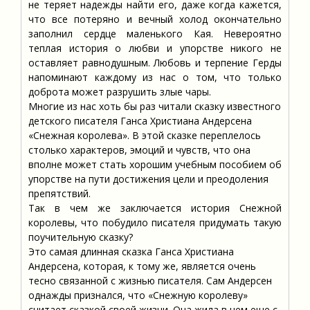
не теряет надежды найти его, даже когда кажется,
что все потеряно и вечный холод окончательно
заполнил сердце маленького Кая. Невероятно
теплая история о любви и упорстве никого не
оставляет равнодушным. Любовь и терпение Герды
напоминают каждому из нас о том, что только
доброта может разрушить злые чары.
Многие из нас хоть бы раз читали сказку известного
детского писателя Ганса Христиана Андерсена
«Снежная королева». В этой сказке переплелось
столько характеров, эмоций и чувств, что она
вполне может стать хорошим учебным пособием об
упорстве на пути достижения цели и преодоления
препятствий.
Так в чем же заключается история Снежной
королевы, что побудило писателя придумать такую
поучительную сказку?
Это самая длинная сказка Ганса Христиана
Андерсена, которая, к тому же, является очень
тесно связанной с жизнью писателя. Сам Андерсен
однажды признался, что «Снежную королеву»
считает сказкой своей жизни. Она жила в нем еще с