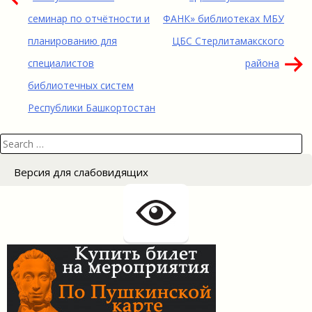
по
семинар по отчётности и
ФАНК» библиотеках МБУ
записям
планированию для
ЦБС Стерлитамакского
специалистов
района
библиотечных систем
Республики Башкортостан
Search
for:
Версия для слабовидящих