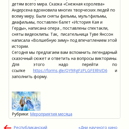
детям всего мира. Сказка «Снежная королева»
Андерсена вдохновила многих творческих людей по
всему миру. Были сняты фильмы, мультфильмы,
диафильмы, поставлен балет «История Кая и
Герды», написана опера , поставлены спектакли,
сняты видеоклипы. Так, писательница Туве Янссон
написала «Волшебную зиму» под впечатлением этой
истории.
Сегодня мы предлагаем вам вспомнить легендарный
сказочный сюжет и ответить на вопросы викторины.
Для этого надо перейти по
ссылке
https://forms.gle/QY9RgFzPLGFERhVD6
и
заполнить форму.
Рубрики:
Мероприятия месяца
Навигация
Республиканский
«Дни научного кино