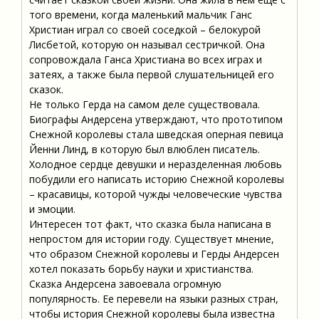
того времени, когда маленький мальчик Ганс
Христиан играл со своей соседкой – белокурой
Лисбетой, которую он называл сестричкой. Она
сопровождала Ганса Христиана во всех играх и
затеях, а также была первой слушательницей его
сказок.
Не только Герда на самом деле существовала.
Биографы Андерсена утверждают, что прототипом
Снежной королевы стала шведская оперная певица
Йенни Линд, в которую был влюблен писатель.
Холодное сердце девушки и неразделенная любовь
побудили его написать историю Снежной королевы
– красавицы, которой чужды человеческие чувства
и эмоции.
Интересен тот факт, что сказка была написана в
непростом для истории году. Существует мнение,
что образом Снежной королевы и Герды Андерсен
хотел показать борьбу науки и христианства.
Сказка Андерсена завоевала огромную
популярность. Ее перевели на языки разных стран,
чтобы история Снежной королевы была известна