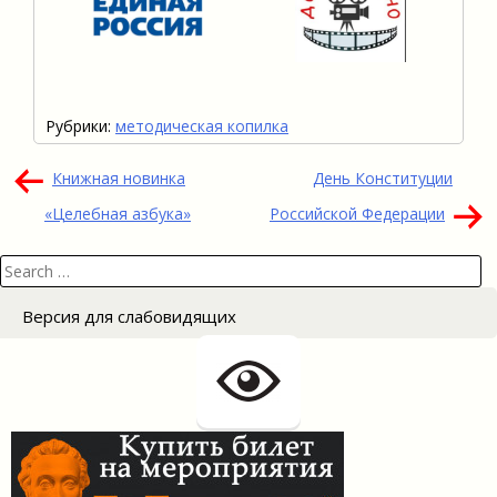
Рубрики:
методическая копилка
Навигация
Книжная новинка
День Конституции
по
«Целебная азбука»
Российской Федерации
записям
Search
for:
Версия для слабовидящих