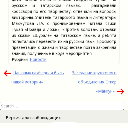
русском и татарском языках, разгадывали
кроссворд по его творчеству, отвечали на вопросы
викторины. Учитель татарского языка и литературы
Махмутова Л.А. с проникновением читала стихи
Тукая «Правда и ложь», «Против золота», отрывки
из сказки «Шурале» на татарском языке, а ребята
попытались перевести их на русский язык. Просмотр
презентации о жизни и творчестве поэта закрепила
знания, полученные в ходе мероприятия.
Рубрики:
Новости
Навигация
Час памяти «Черная быль
Заседание кружкового
по
нашей истории»
объединения Еткер
записям
«Мâнкун»
Search
for:
Версия для слабовидящих