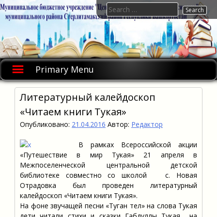
Skip
Search
to
for:
content
Primary Menu
Литературный калейдоскоп
«Читаем книги Тукая»
Опубликовано:
21.04.2016
Автор:
Редактор
В рамках Всероссийской акции
«Путешествие в мир Тукая» 21 апреля в
Межпоселенческой центральной детской
библиотеке совместно со школой с. Новая
Отрадовка был проведен литературный
калейдоскоп «Читаем книги Тукая».
На фоне звучащей песни «Туган тел» на слова Тукая
дети читали стихи и сказки Габдуллы Тукая на