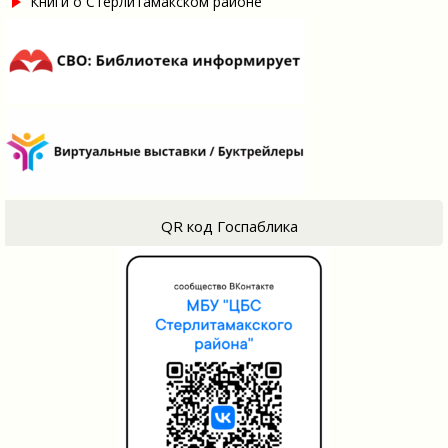
Книги о Стерлитамакском районе
QR код Госпаблика