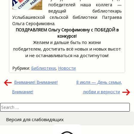
победителей наша коллега —
ведущий библиотекарь
Услыбашевской сельской библиотеки Патраева
Ольга Серофимовна.
ПОЗДРАВЛЯЕМ Ольгу Серофимовну с ПОБЕДОЙ в
конкурсе!
Желаем и дальше быть по жизни
достигать всё новых и новых высот
победителем,
и не останавливаться на достигнутом!
Рубрики:
Библиотеки
,
Новости
Навигация
Внимание! Внимание!
8 июля — День семьи,
по
Внимание!
любви и верности
записям
Search
for:
Версия для слабовидящих