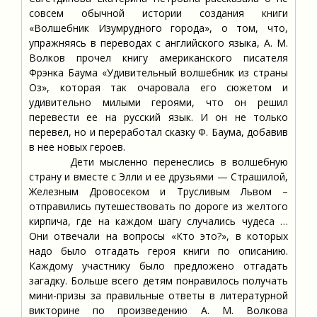
совсем обычной истории создания книги
«Волшебник Изумрудного города», о том, что,
упражняясь в переводах с английского языка, А. М.
Волков прочел книгу американского писателя
Фрэнка Баума «Удивительный волшебник из страны
Оз», которая так очаровала его сюжетом и
удивительно милыми героями, что он решил
перевести ее на русский язык. И он не только
перевел, но и переработал сказку Ф. Баума, добавив
в нее новых героев.
Дети мысленно перенеслись в волшебную
страну и вместе с Элли и ее друзьями — Страшилой,
Железным Дровосеком и Трусливым Львом –
отправились путешествовать по дороге из желтого
кирпича, где на каждом шагу случались чудеса …
Они отвечали на вопросы «Кто это?», в которых
надо было отгадать героя книги по описанию.
Каждому участнику было предложено отгадать
загадку. Больше всего детям понравилось получать
мини-призы за правильные ответы в литературной
викторине по произведению А. М. Волкова