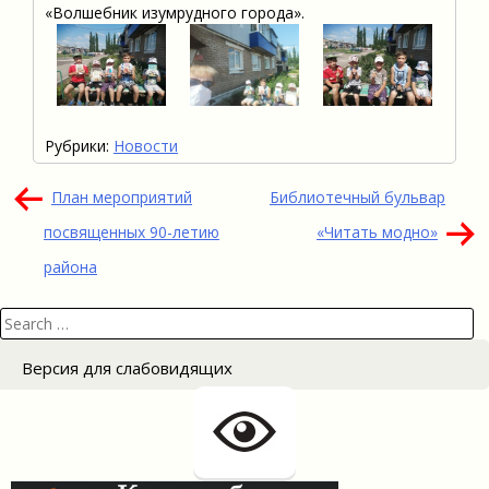
«Волшебник изумрудного города».
Рубрики:
Новости
Навигация
План мероприятий
Библиотечный бульвар
по
посвященных 90-летию
«Читать модно»
записям
района
Search
for:
Версия для слабовидящих