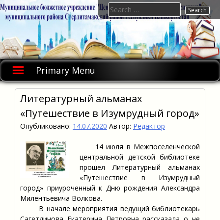
Skip
Search
to
for:
content
Primary Menu
Литературный альманах
«Путешествие в Изумрудный город»
Опубликовано:
14.07.2020
Автор:
Редактор
14 июля в Межпоселенческой
центральной детской библиотеке
прошел Литературный альманах
«Путешествие в Изумрудный
город» приуроченный к Дню рождения Александра
Милентьевича Волкова.
В начале мероприятия ведущий библиотекарь
Сагетдинова Екатерина Петровна рассказала о не