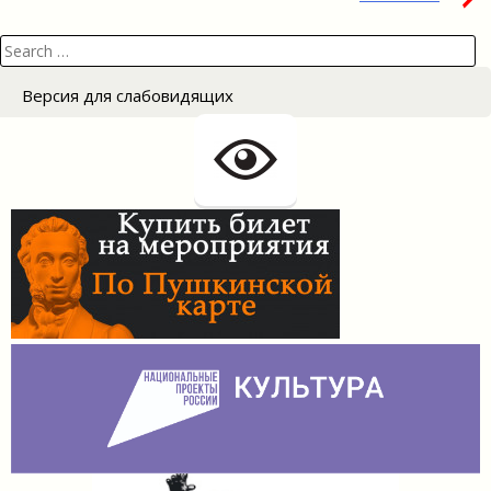
Search
for:
Версия для слабовидящих