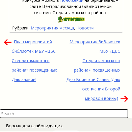
конкурса можно в
Положении
на официальном
сайте Централизованной библиотечной
системы Стерлитамакского района.
Рубрики:
Мероприятия месяца
,
Новости
Навигация
План мероприятий
Мероприятия библиотек
по
библиотек МБУ «ЦБС
МБУ «ЦБС
записям
Стерлитамакского
Стерлитамакского
района» посвященных
района», посвящённых
Дню знаний!
Дню Воинской Славы (Дню
окончания Второй
мировой войны)
Search
for:
Версия для слабовидящих