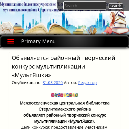
Skip
Search
to
for:
content
Primary Menu
Объявляется районный творческий
конкурс мультипликации
«МультЯшки»
Опубликовано:
31.08.2020
Автор:
Редактор
Межпоселенческая центральная библиотека
Стерлитамакского района
объявляет районный творческий конкурс
мультипликации «МультЯшки».
Цели конкурса: предоставление участникам