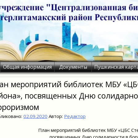
Общая информация
Документы
Пушкинская карт
ан мероприятий библиотек МБУ «ЦБ
йона», посвященных Дню солидарнос
рроризмом
ликовано:
02.09.2020
Автор:
Редактор
План мероприятий библиотек МБУ «ЦБС Сте
посвященных Дню солидарности в бор