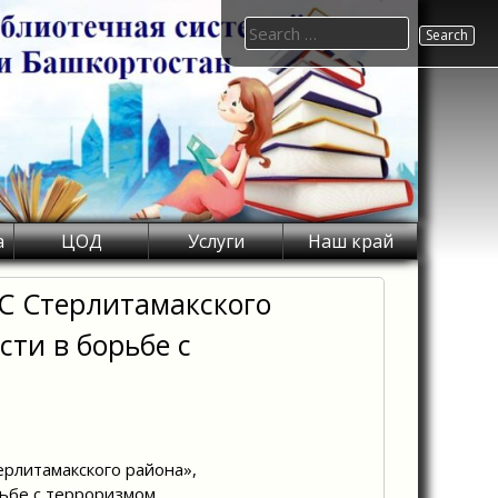
Search
for:
а
ЦОД
Услуги
Наш край
С Стерлитамакского
ти в борьбе с
рлитамакского района»,
ьбе с терроризмом