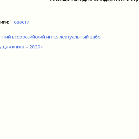
ики:
Новости
игация
нний всероссийский интеллектуальный забег
ущая книга – 2020»
исям