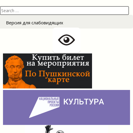
Search
for:
Версия для слабовидящих