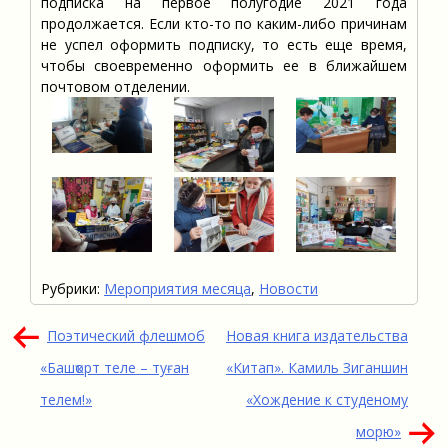
подписка на первое полугодие 2021 года
продолжается. Если кто-то по каким-либо причинам
не успел оформить подписку, то есть еще время,
чтобы своевременно оформить ее в ближайшем
почтовом отделении.
Рубрики:
Мероприятия месяца
,
Новости
Навигация
Поэтический флешмоб
Новая книга издательства
по
«Башҡорт теле – туған
«Китап». Камиль Зиганшин
записям
телем!»
«Хождение к студеному
морю»