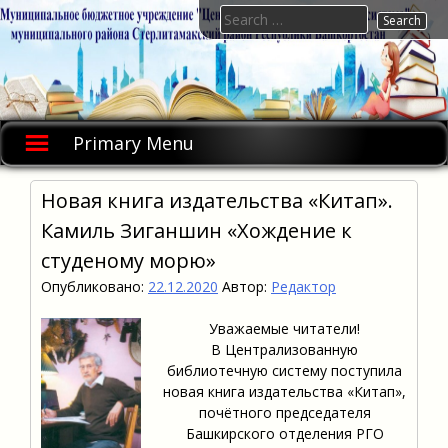
Skip
Search
to
for:
content
Primary Menu
Новая книга издательства «Китап».
Камиль Зиганшин «Хождение к
студеному морю»
Опубликовано:
22.12.2020
Автор:
Редактор
Уважаемые читатели!
В Централизованную
библиотечную систему поступила
новая книга издательства «Китап»,
почётного председателя
Башкирского отделения РГО