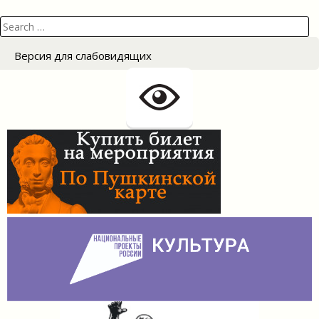
записям
Search
for:
Версия для слабовидящих