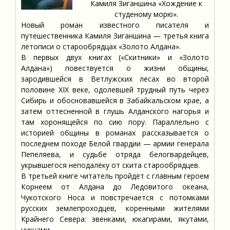
Камиля Зиганшина «Хождение к
студеному морю».
Новый роман известного писателя и
путешественника Камиля Зиганшина — третья книга
летописи о старообрядцах «Золото Алдана».
В первых двух книгах («Скитники» и «Золото
Алдана») повествуется о жизни общины,
зародившейся в Ветлужских лесах во второй
половине XIX веке, одолевшей трудный путь через
Сибирь и обосновавшейся в Забайкальском крае, а
затем оттесненной в глушь Алданского нагорья и
там хоронящейся по сию пору. Параллельно с
историей общины в романах рассказывается о
последнем походе Белой гвардии — армии генерала
Пепеляева, и судьбе отряда белогвардейцев,
укрывшегося неподалёку от скита старообрядцев.
В третьей книге читатель пройдёт с главным героем
Корнеем от Алдана до Ледовитого океана,
Чукотского Носа и повстречается с потомками
русских землепроходцев, коренными жителями
Крайнего Севера: эвенками, юкагирами, якутами,
чукчами.