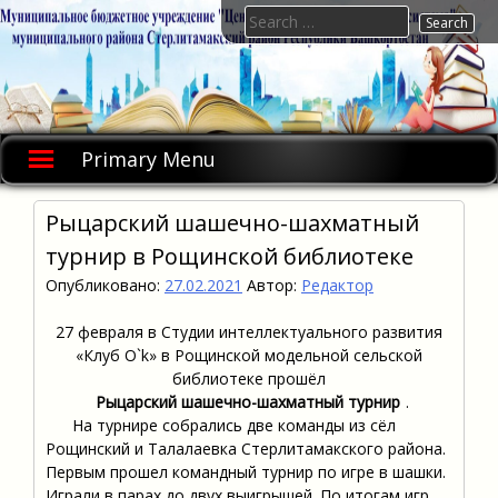
Skip
Search
to
for:
content
Primary Menu
Рыцарский шашечно-шахматный
турнир в Рощинской библиотеке
Опубликовано:
27.02.2021
Автор:
Редактор
27 февраля в Студии интеллектуального развития
«Клуб О`k» в Рощинской модельной сельской
библиотеке прошёл
Рыцарский шашечно-шахматный турнир
.
На турнире собрались две команды из сёл
Рощинский и Талалаевка Стерлитамакского района.
Первым прошел командный турнир по игре в шашки.
Играли в парах до двух выигрышей. По итогам игр