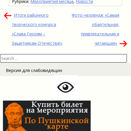
Рубрики:
Мероприятия месяца
,
Новости
Навигация
Итоги районного
Фото-челлендж «Самая
по
творческого конкурса
обаятельная,
записям
«Слава Героям –
привлекательная и
Защитникам Отечества!»
читающая»
Search
for:
Версия для слабовидящих