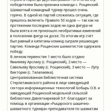
победителем была признана команда с. Рощинский.
Шахматный командный турнир прошел очень
горячо. В одной из партий сложилась ситуация, где
пришлось включить Правило 50 ходов — так как на
протяжении последних ходов ни одна фигура не
была взята и не произошло необратимых изменений
в положении фигур на доске. По итогам игр счёт
был равный и капитаны команд сыграли решающую
партию. Команда Рощинских шахматистов одержала
победу.
В личном первенстве 1 место было отдано
Ямалиеву Арслану (с. Рощинский), 2 место —
Савельеву Ярославу (с. Рощинский), 3 место — Лупу
Виктории (с. Талалаевка).
Централизованная библиотечная система
Стерлитамакского района в лице заведующей
сектора информационных технологий Бобырь О.В. и
заведующей Рощинской модельной сельской
библиотеки Давлеткиреевой З.Р. благодарит за
помощь в организации «Рыцарского шашечно-
шахматного турнира» преподавателя по шахматам