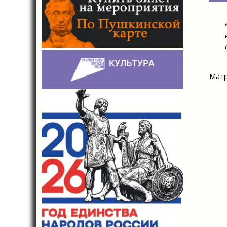
Теп
Матр