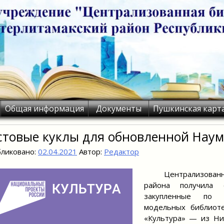
Общая информация
Документы
Пушкинская карт
стовые куклы для обновленной Наум
ликовано:
02.04.2021
Автор:
Редактор
Централизованн
района получила 
закупленные по 
модельных библиоте
«Культура» — из Ни