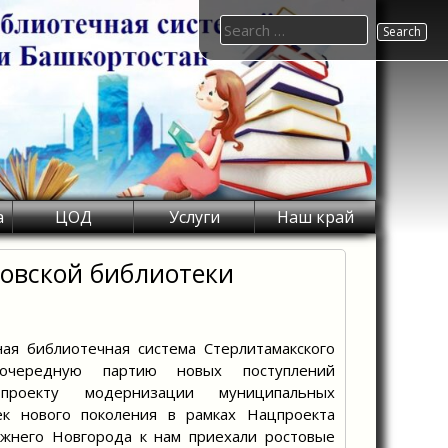
Search
for:
а
ЦОД
Услуги
Наш край
овской библиотеки
ая библиотечная система Стерлитамакского
очередную партию новых поступлений
проекту модернизации муниципальных
к нового поколения в рамках Нацпроекта
жнего Новгорода к нам приехали ростовые