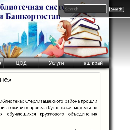
Search
for:
а
ЦОД
Услуги
Наш край
не»
иблиотеках Стерлитамакского района прошли
книга оживит» провела Куганакская модельная
я обучающихся кружкового объединения