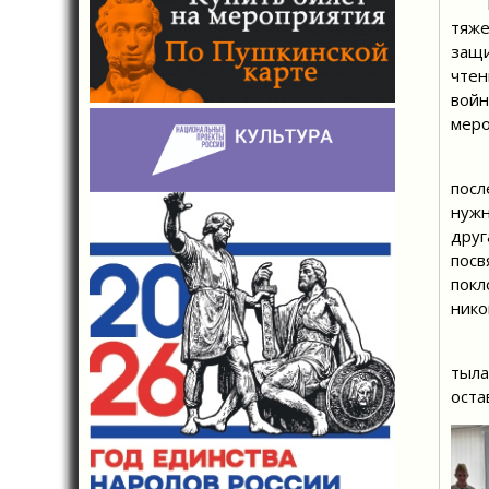
Библ
тяже
защи
чтен
войн
меро
В це
посл
нужн
дру
посв
покл
нико
Стро
тыла
оста