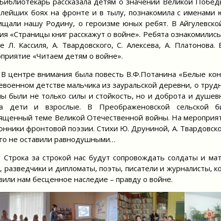
иотекарь рассказала детям о значении Великой Победы и
лейших боях на фронте и в тылу, познакомила с именами 
щали нашу Родину, о героизме юных ребят. В Айгулевской
ия «Страницы книг расскажут о войне». Ребята ознакомилис
е Л. Кассиля, А. Твардовского, С. Алексева, А. Платонова
приятие «Читаем детям о войне».
нтре внимания была повесть В.Ф.Потанина «Белые кони»
евоенном детстве мальчика из зауральской деревни, о труд
ы были не только силы и стойкость, но и доброта и душев
га дети и взрослые. В Преображеновской сельской би
ященный теме Великой Отечественной войны. На мероприят
онники фронтовой поэзии. Стихи Ю. Друниной, А. Твардовско
го не оставили равнодушными…
ка за строкой нас будут сопровождать солдаты и матр
, разведчики и дипломаты, поэты, писатели и журналисты, 
вили нам бесценное наследие – правду о войне.