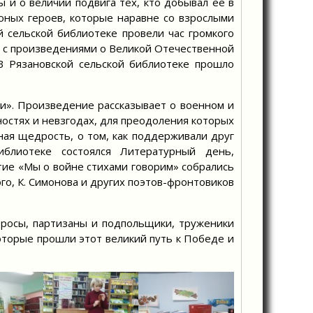
 о величии подвига тех, кто добывал её в
юных героев, которые наравне со взрослыми
 сельской библиотеке провели час громкого
ь с произведениями о Великой Отечественной
. В Рязановской сельской библиотеке прошло
. Произведение рассказывает о военном и
ностях и невзгодах, для преодоления которых
ная щедрость, о том, как поддерживали друг
блиотеке состоялся Литературный день,
ие «Мы о войне стихами говорим» собрались
го, К. Симонова и других поэтов-фронтовиков
осы, партизаны и подпольщики, труженики
которые прошли этот великий путь к Победе и