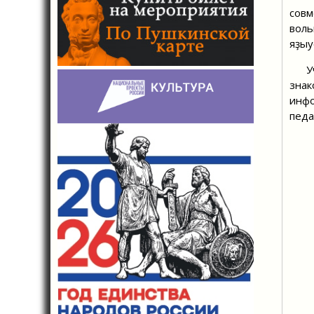
сов
воль
яҙыу
Учас
знак
инфо
педа