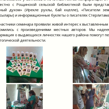
местно с Рощинской сельской библиотекой были предст
ный духом» (Ирекле рухлы, бай күңелле), «Писатели зе
сылары) и информационные буклеты о писателях Стерлитама
тники семинара проявили живой интерес к выставленным из
омились с произведениями местных авторов. Мы надеем
рмация о выдающихся личностях нашего района помогут пед
гогической деятельности.