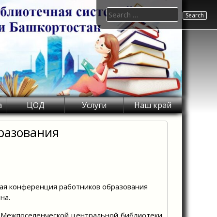
Search
for:
а
ЦОД
Услуги
Наш край
разования
ская конференция работников образования
на.
Межпоселенческой центральной библиотеки