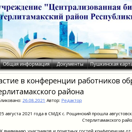
Общая информация
Документы
Пушкинская карт
астие в конференции работников об
ерлитамакского района
ликовано:
26.08.2021
Автор:
Редактор
25 августа 2021 года в СМДК с. Рощинский прошла августов
Стерлитамакского райо
иманию участников и почетных гостей конференции от 