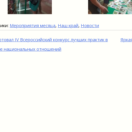
ики:
Мероприятия месяца
,
Наш край
,
Новости
игация
ртовал IV Всероссийский конкурс лучших практик в
Ярка
е национальных отношений
исям