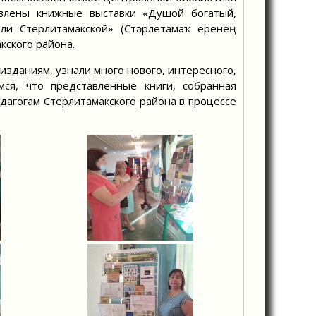
авлены книжные выставки «Душой богатый,
мли Стерлитамакской» (Стәрлетамаҡ еренең
кского района.
даниям, узнали много нового, интересного,
ся, что представленные книги, собранная
агогам Стерлитамакского района в процессе