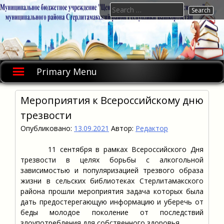
Skip
Search
to
for:
content
Primary Menu
Мероприятия к Всероссийскому дню
трезвости
Опубликовано:
13.09.2021
Автор:
Редактор
11 сентября в рамках Всероссийского Дня
трезвости в целях борьбы с алкогольной
зависимостью и популяризацией трезвого образа
жизни в сельских библиотеках Стерлитамакского
района прошли мероприятия задача которых была
дать предостерегающую информацию и уберечь от
беды молодое поколение от последствий
злоупотребления для собственного здоровья.