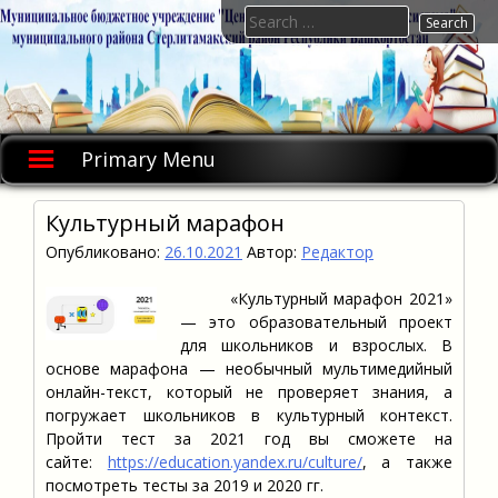
Skip
Search
to
for:
content
Primary Menu
Культурный марафон
Опубликовано:
26.10.2021
Автор:
Редактор
«Культурный марафон 2021»
— это образовательный проект
для школьников и взрослых. В
основе марафона — необычный мультимедийный
онлайн-текст, который не проверяет знания, а
погружает школьников в культурный контекст.
Пройти тест за 2021 год вы сможете на
сайте:
https://education.yandex.ru/culture/
, а также
посмотреть тесты за 2019 и 2020 гг.