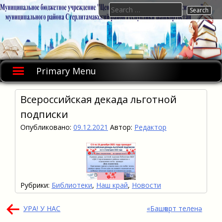
Skip
Search
to
for:
content
Primary Menu
Всероссийская декада льготной
подписки
Опубликовано:
09.12.2021
Автор:
Редактор
Рубрики:
Библиотеки
,
Наш край
,
Новости
Навигация
УРА! У НАС
«Башҡорт теленә
по