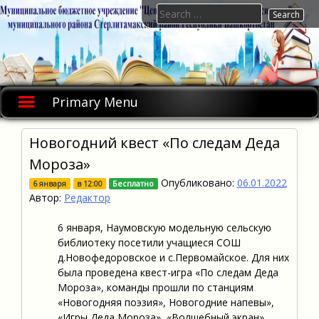
Skip
Search
to
for:
content
Primary Menu
Новогодний квест «По следам Деда
Мороза»
Опубликовано:
06.01.2022
6 января
в
12:00
Бесплатно
Автор:
Редактор
6 января, Наумовскую модельную сельскую
библиотеку посетили учащиеся СОШ
д.Новофедоровское и с.Первомайское. Для них
была проведена квест-игра «По следам Деда
Мороза», команды прошли по станциям
«Новогодняя поэзия», Новогодние напевы»,
«Игры Деда Мороза», «Волшебный экран»,