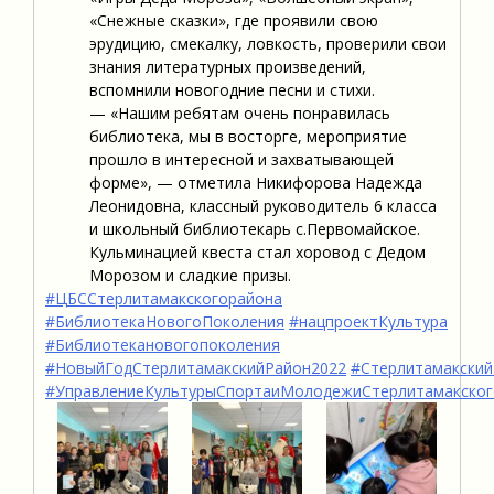
«Снежные сказки», где проявили свою
эрудицию, смекалку, ловкость, проверили свои
знания литературных произведений,
вспомнили новогодние песни и стихи.
— «Нашим ребятам очень понравилась
библиотека, мы в восторге, мероприятие
прошло в интересной и захватывающей
форме», — отметила Никифорова Надежда
Леонидовна, классный руководитель 6 класса
и школьный библиотекарь с.Первомайское.
Кульминацией квеста стал хоровод с Дедом
Морозом и сладкие призы.
#ЦБССтерлитамакскогорайона
#БиблиотекаНовогоПоколения
#нацпроектКультура
#Библиотекановогопоколения
#НовыйГодСтерлитамакскийРайон2022
#Стерлитамакски
#УправлениеКультурыСпортаиМолодежиСтерлитамакског