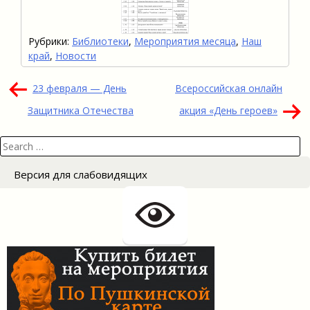
Рубрики:
Библиотеки
,
Мероприятия месяца
,
Наш
край
,
Новости
Навигация
23 февраля — День
Всероссийская онлайн
по
Защитника Отечества
акция «День героев»
записям
Search
for:
Версия для слабовидящих