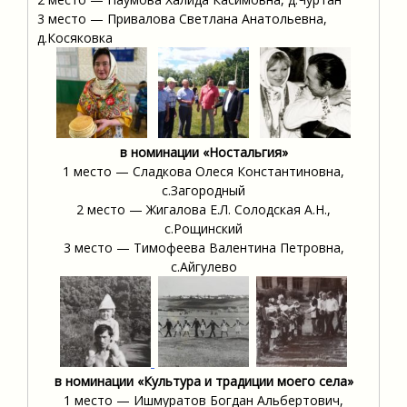
3 место — Привалова Светлана Анатольевна,
д.Косяковка
в номинации «Ностальгия»
1 место — Сладкова Олеся Константиновна,
с.Загородный
2 место — Жигалова Е.Л. Солодская А.Н.,
с.Рощинский
3 место — Тимофеева Валентина Петровна,
с.Айгулево
в номинации «Культура и традиции моего села»
1 место — Ишмуратов Богдан Альбертович,