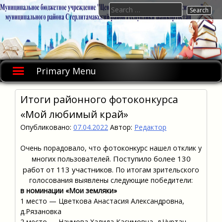
Skip
Search
to
for:
content
Primary Menu
Итоги районного фотоконкурса
«Мой любимый край»
Опубликовано:
07.04.2022
Автор:
Редактор
Очень порадовало, что фотоконкурс нашел отклик у
Поступило более 130
многих пользователей.
работ от 113 участников.
По итогам зрительского
голосования выявлены следующие победители:
в номинации «Мои земляки»
1 место — Цветкова Анастасия Александровна,
д.Рязановка
2 место — Наумова Халида Касимовна, д.Чуртан