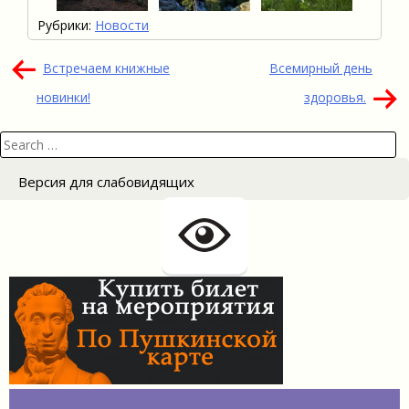
Рубрики:
Новости
Навигация
Встречаем книжные
Всемирный день
по
новинки!
здоровья.
записям
Search
for:
Версия для слабовидящих