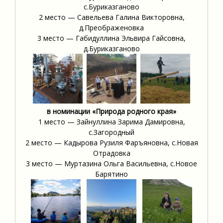
с.Буриказганово
2 место — Савельева Галина Викторовна,
д.Преображеновка
3 место — Габидуллина Эльвира Гайсовна,
д.Буриказганово
в номинации «Природа родного края»
1 место — Зайнуллина Зарима Дамировна,
с.Загородный
2 место — Кадырова Рузиля Фаръяновна, с.Новая
Отрадовка
3 место — Муртазина Ольга Васильевна, с.Новое
Барятино