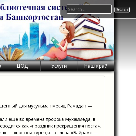
Search
for:
а
ЦОД
Услуги
Наш край
вященный для мусульман месяц Рамадан —
чали еще во времена пророка Мухаммеда, в
реводится как «праздник прекращения поста».
уза» — «пост» и турецкого слова «Байрам» —