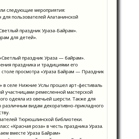
шли следующие мероприятия:
н для пользователей Алатанинской
Светлый праздник Ураза-Байрам».
рам для детей».
 «Светлый праздник Ураза — байрам».
ения праздника и традициями его
а столе просмотра «Ураза Байрам — Праздник
м» в селе Нижние Услы прошел арт-фестиваль
ый участницами ремесленной мастерской
ого одеяла из овечьей шерсти. Также для
по различным видам декоративно-прикладного
тву.
ователей Тюрюшлинской библиотеки.
асс «Красная роза» в честь праздника Ураза.
чаем вместе Ураза Байрам»