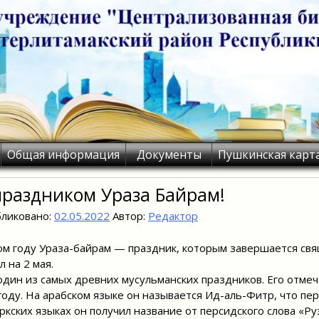
Общая информация
Документы
Пушкинская карт
праздником Ураза Байрам!
ликовано:
02.05.2022
Автор:
Редактор
ом году Ураза-байрам — праздник, которым завершается с
л на 2 мая.
один из самых древних мусульманских праздников. Его отме
году. На арабском языке он называется Ид-аль-Фитр, что пе
ркских языках он получил название от персидского слова «Р