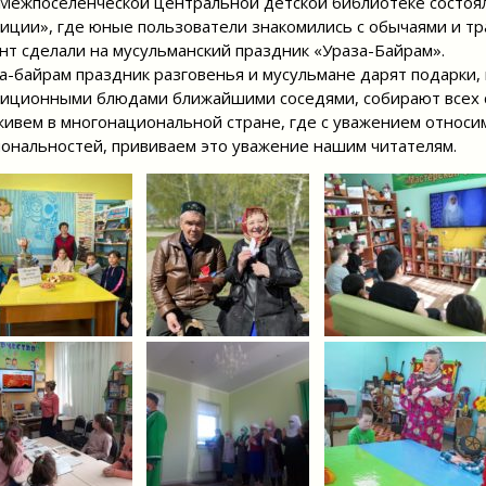
Межпоселенческой центральной детской библиотеке состоял
иции», где юные пользователи знакомились с обычаями и т
нт сделали на мусульманский праздник «Ураза-Байрам».
а-байрам праздник разговенья и мусульмане дарят подарки,
иционными блюдами ближайшими соседями, собирают всех с
ивем в многонациональной стране, где с уважением относим
ональностей, прививаем это уважение нашим читателям.