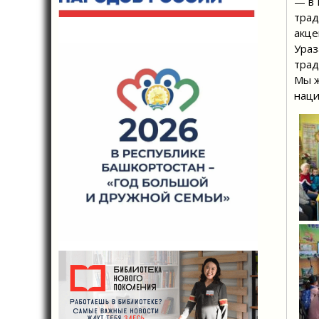
— в 
трад
акце
Ураз
трад
Мы ж
наци