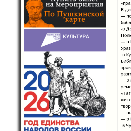
«пра
В де
— по
библ
-в Д
Поль
— в 
Ураз
-в К
Библ
пров
разг
— 2 
реме
«Тат
жите
твор
— по
— в 
-в Ч