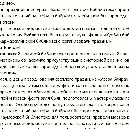
здник».
нь празднования Ураза-байрам в сельских библиотеках про
знавательный час «Ураза байрам» с чаепитием был проведе
иотеки.
ергачевской библиотеке был проведен познавательный час «
зователям библиотеки был показан мультфильм «Курбан бай
Кармаскалинской библиотеке организовали праздник
а-Байрам!
уганакской сельской библиотеке прошел познавательный час
иотекарь ознакомила присутствующих с историей возникнов
едения. Так же был проведен обзор книг, представленных н
овения».
мая, в день празднования светлого праздника «Ураза байра
сел. Центральным событием фестиваля стало подготовленн
арское одеяло» обрядовое действо по изготовлению татарск
лей и гостей фестиваля были подготовлены мастер-классы 
чества. Особо пришёлся по душе мастер-класс по ковроткачес
знавательный час «Ураза байрам» был проведен для польз
Наумовской библиотеке для пользователей провели мастер кл
уртановской библиотеке прошел познавательный час «Встре