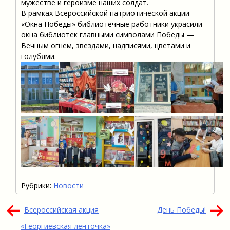
мужестве и героизме наших солдат.
В рамках Всероссийской патриотической акции
«Окна Победы» библиотечные работники украсили
окна библиотек главными символами Победы —
Вечным огнем, звездами, надписями, цветами и
голубями.
Рубрики:
Новости
Навигация
Всероссийская акция
День Победы!
по
«Георгиевская ленточка»