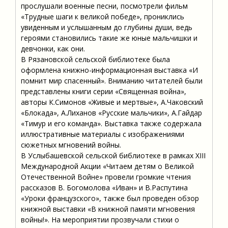
прослушали военные песни, посмотрели фильм
«Трудные шаги к великой победе», прониклись
увиденным и услышанным до глубины души, ведь
героями становились такие же юные мальчишки и
девчонки, как они.
В Рязановской сельской библиотеке была
оформлена книжно-информационная выставка «И
помнит мир спасенный». Вниманию читателей были
представлены книги серии «Священная война»,
авторы К.Симонов «Живые и мертвые», А.Чаковский
«Блокада», А.Лиханов «Русские мальчики», А.Гайдар
«Тимур и его команда». Выставка также содержала
иллюстративные материалы с изображениями
сюжетных мгновений войны.
В Услыбашевской сельской библиотеке в рамках XIII
Международной Акции «Читаем детям о Великой
Отечественной Войне» провели громкие чтения
рассказов В. Богомолова «Иван» и В.Распутина
«Уроки французского», также был проведен обзор
книжной выставки «В книжной памяти мгновения
войны!». На мероприятии прозвучали стихи о