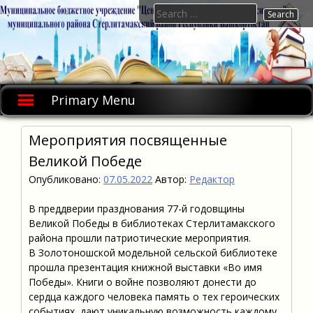
Skip
Search
to
for:
content
Primary Menu
Мероприятия посвященные
Великой Победе
Опубликовано:
07.05.2022
Автор:
Редактор
В преддверии празднования 77-й годовщины
Великой Победы в библиотеках Стерлитамакского
района прошли патриотические мероприятия.
В Золотоношской модельной сельской библиотеке
прошла презентация книжной выставки «Во имя
Победы». Книги о войне позволяют донести до
сердца каждого человека память о тех героических
событиях, дают уникальную возможность каждому