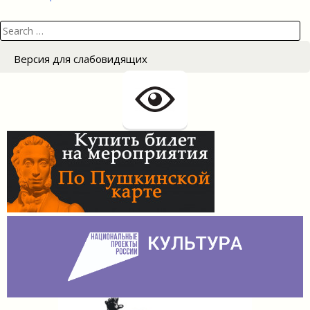
записям
Search
for:
Версия для слабовидящих