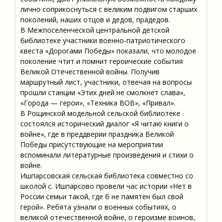
лично соприкоснуться с великим подвигом старших
поколений, наших отцов и дедов, прадедов.
В Межпоселенческой центральной детской
библиотеке участники военно-патриотического
квеста «Дорогами Победы» показали, что молодое
поколение чтит и помнит героические события
Великой Отечественной войны. Получив
маршрутный лист, участники, отвечая на вопросы
прошли станции «Этих дней не смолкнет слава»,
«Города — герои», «Техника ВОВ», «Привал».
В Рощинской модельной сельской библиотеке
состоялся исторический диалог «Я читаю книги о
войне», где в преддверии праздника Великой
Победы присутствующие на мероприятии
вспоминали литературные произведения и стихи о
войне.
Ишпарсовская сельская библиотека совместно со
школой с. Ишпарсово провели час истории «Нет в
России семьи такой, где б не памятен был свой
герой». Ребята узнали о военных событиях, о
великой отечественной войне, о героизме воинов,