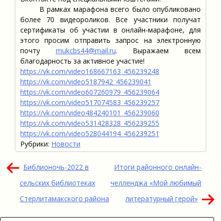
В рамках марафона всего было опубликовано
более 70 видеороликов. Все участники получат
сертификаты об участии в онлайн-марафоне, для
этого просим отправить запрос на электронную
почту
mukcbs44@mail.ru
. Выражаем всем
благодарность за активное участие!
https://vk.com/video168667163_456239248
https://vk.com/video5187942_456239041
https://vk.com/video607260979_456239064
https://vk.com/video517074583_456239257
https://vk.com/video484240101_456239060
https://vk.com/video531428328_456239255
https://vk.com/video528044194_456239251
Рубрики:
Новости
Навигация
Библионочь-2022 в
Итоги районного онлайн-
по
сельских библиотеках
челленджа «Мой любимый
записям
Стерлитамакского района
литературный герой»