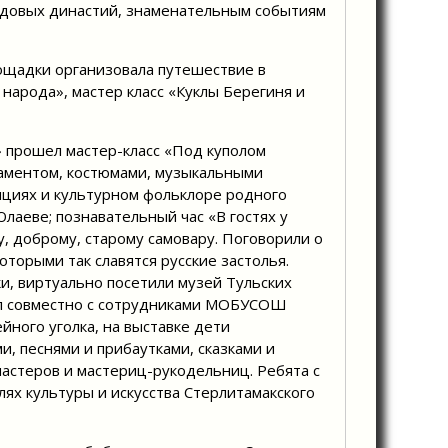
удовых династий, знаменательным событиям
ощадки организовала путешествие в
народа», мастер класс «Куклы Берегиня и
» прошел мастер-класс «Под куполом
наментом, костюмами, музыкальными
ициях и культурном фольклоре родного
лаеве; познавательный час «В гостях у
, доброму, старому самовару. Поговорили о
которыми так славятся русские застолья.
ки, виртуально посетили музей Тульских
шёл совместно с сотрудниками МОБУСОШ
йного уголка, на выставке дети
, песнями и прибаутками, сказками и
астеров и мастериц-рукодельниц. Ребята с
ях культуры и искусства Стерлитамакского