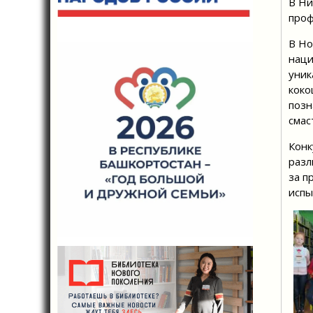
В Ни
проф
В Но
наци
уник
коко
позн
смас
Конк
разл
за п
испы