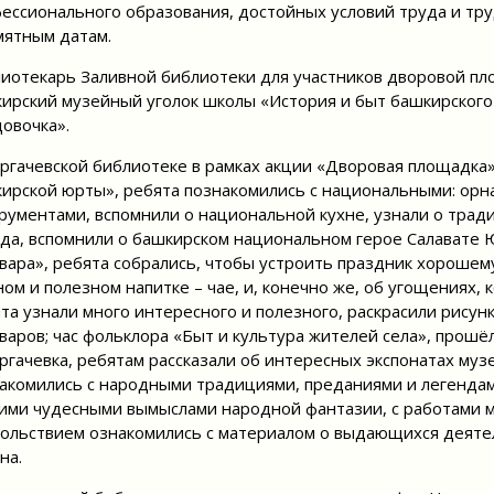
ессионального образования, достойных условий труда и тр
мятным датам.
иотекарь Заливной библиотеки для участников дворовой пл
ирский музейный уголок школы «История и быт башкирского 
овочка».
ргачевской библиотеке в рамках акции «Дворовая площадка
ирской юрты», ребята познакомились с национальными: ор
рументами, вспомнили о национальной кухне, узнали о трад
да, вспомнили о башкирском национальном герое Салавате Ю
вара», ребята собрались, чтобы устроить праздник хорошему
ном и полезном напитке – чае, и, конечно же, об угощениях, 
та узнали много интересного и полезного, раскрасили рисун
варов; час фольклора «Быт и культура жителей села», про
ргачевка, ребятам рассказали об интересных экспонатах музе
акомились с народными традициями, преданиями и легендами
ими чудесными вымыслами народной фантазии, с работами м
ольствием ознакомились с материалом о выдающихся деятел
на.