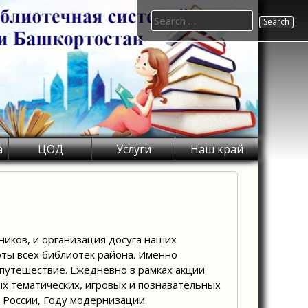
Search
for:
а
ЦОД
Услуги
Наш край
ников, и организация досуга наших
оты всех библиотек района. Именно
 путешествие. Ежедневно в рамках акции
х тематических, игровых и познавательных
 России, Году модернизации