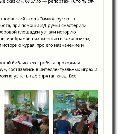
е сказки», библио — репортаж «Сто тысяч
творческий стол «Символ русского
ебята, при помощи 3Д ручки смастерили
дворовой площадки узнали историю
ов, изображавших женщин в кокошниках;
 историю курая, про его назначение и
вской библиотеке, ребята проходили
у», состязались в интеллектуальных играх и
ожно узнать где спрятан клад. Все