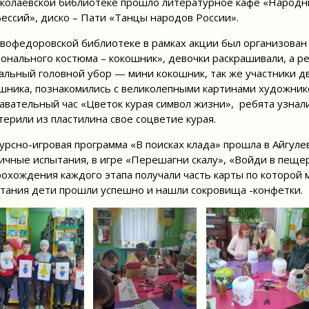
колаевской библиотеке прошло литературное кафе «Народны
ессий», диско – Пати «Танцы народов России».
вофедоровской библиотеке в рамках акции был организован 
онального костюма – кокошник», девочки раскрашивали, а р
альный головной убор — мини кокошник, так же участники 
шника, познакомились с великолепными картинами художник
авательный час «Цветок курая символ жизни», ребята узнали
терили из пластилина свое соцветие курая.
урсно-игровая программа «В поисках клада» прошла в Айгуле
ичные испытания, в игре «Перешагни скалу», «Войди в пещер
рохождения каждого этапа получали часть карты по которой м
тания дети прошли успешно и нашли сокровища -конфетки.