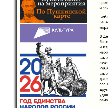
проф
и па
Библ
башк
морд
В Де
башк
инст
наро
само
вкус
Ребя
само
д.Де
позн
друг
удов
райо