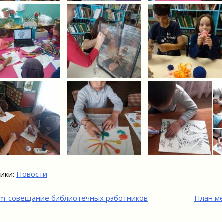
ики:
Новости
игация
m-совещание библиотечных работников
План м