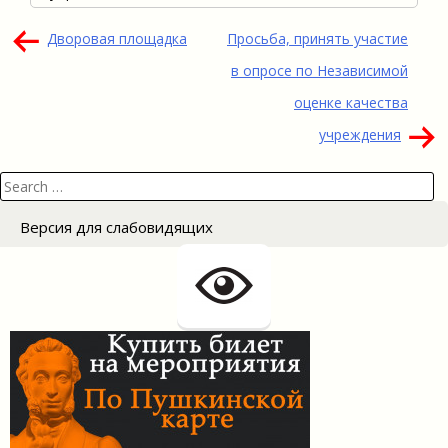
Навигация
Дворовая площадка
Просьба, принять участие
по
в опросе по Независимой
записям
оценке качества
учреждения
Search
for:
Версия для слабовидящих