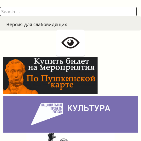
Search
for:
Версия для слабовидящих