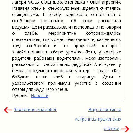
лагеря МОБУ СОШ д. Золотоношка «Юный аграрий».
Издавна хлеб и хлебобулочные изделия считались
священными. К хлебу надлежало относиться с
особенным почтением, об этом рассказала
ведущая. Дети рассказывали пословицы и поговорки
о хлебе
.
Мероприятие сопровождалось
презентацией, где можно было увидеть, как нелегок
труд хлебороба и тех профессий, которые
задействованы в сборе урожая. Дети, у которых
родители работают водителями, механизаторами,
рассказали о своих папах, дедушках. А в музее, у
печки, продемонстрировали мастер – класс «Как
бабушки пекли хлеб в старину». Дети с
удовольствием принимали участие в создании
опары для будущего хлеба.
Рубрики:
Новости
Навигация
Экологический забег
Видео-гостиная
по
«Страницы пушкинских
записям
сказок»