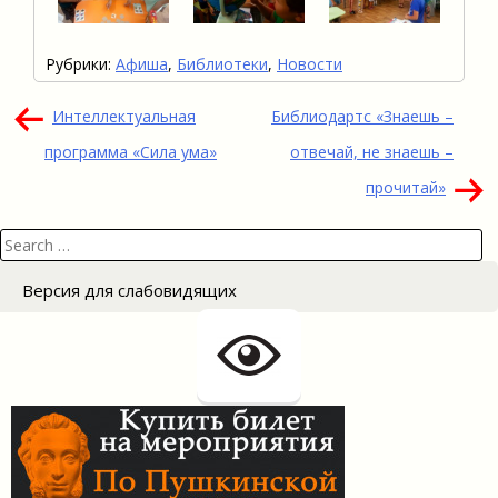
Рубрики:
Афиша
,
Библиотеки
,
Новости
Навигация
Интеллектуальная
Библиодартс «Знаешь –
по
программа «Сила ума»
отвечай, не знаешь –
записям
прочитай»
Search
for:
Версия для слабовидящих