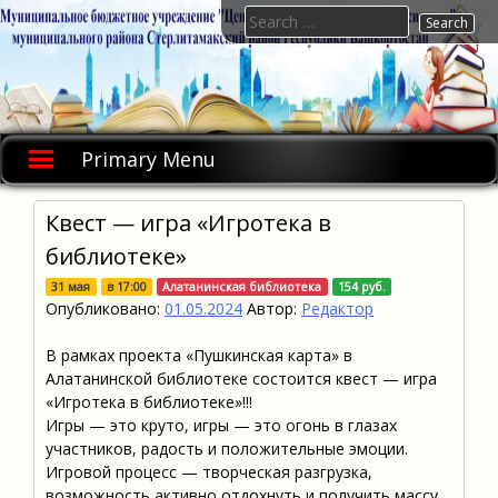
Skip
Search
to
for:
content
Primary Menu
Квест — игра «Игротека в
библиотеке»
31 мая
в
17:00
Алатанинская библиотека
154 руб.
Опубликовано:
01.05.2024
Автор:
Редактор
В рамках проекта «Пушкинская карта» в
Алатанинской библиотеке состоится квест — игра
«Игротека в библиотеке»!!!
Игры — это круто, игры — это огонь в глазах
участников, радость и положительные эмоции.
Игровой процесс — творческая разгрузка,
возможность активно отдохнуть и получить массу