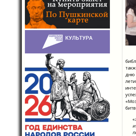
С и
библ
такж
дню 
лет
инте
успе
«Моз
битв
«
и
п