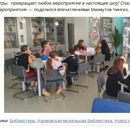
гры, превращает любое мероприятие в настоящее шоу! Спас
ероприятия
» — поделился впечатлениями Махмутов Чингиз, 
ики:
Библиотеки
,
Наумовская модельная библиотека
,
Новост