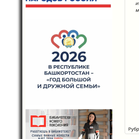
и
м
Рубр