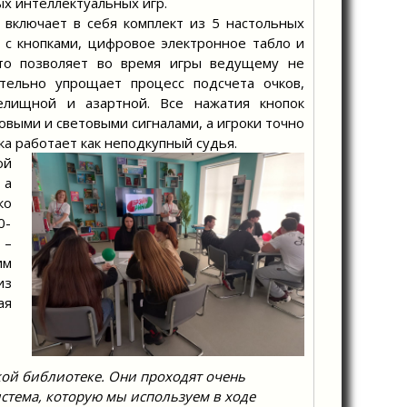
х интеллектуальных игр.
ючает в себя комплект из 5 настольных
с кнопками, цифровое электронное табло и
что позволяет во время игры ведущему не
ительно упрощает процесс подсчета очков,
елищной и азартной. Все нажатия кнопок
выми и световыми сигналами, а игроки точно
ка работает как неподкупный судья.
ой
 а
ко
0-
 –
им
из
ая
кой библиотеке. Они проходят очень
истема, которую мы используем в ходе