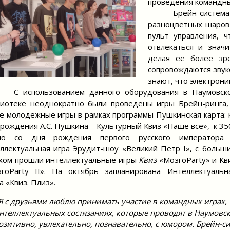
проведения командны
Брейн-система вкл
разноцветных шаров 
пульт управления, 
отвлекаться и знач
делая её более зр
сопровождаются звуко
знают, что электрони
спользованием данного оборудования в Наумовск
иотеке неоднократно были проведены игры Брейн-ринга,
е молодежные игры в рамках программы Пушкинская карта: 
рождения А.С. Пушкина – Культурный Квиз «Наше все», к 35
ию со дня рождения первого русского императора
ллектуальная игра Эрудит-шоу «Великий Петр I», с больш
хом прошли интеллектуальные игры
Квиз
«МозгоParty» и Кв
гоParty II». На октябрь запланирована Интеллектуальн
а «Квиз. Плиз».
Я с друзьями люблю принимать участие в командных играх,
нтеллектуальных состязаниях, которые проводят в Наумовс
озитивно, увлекательно, познавательно, с юмором. Брейн-с