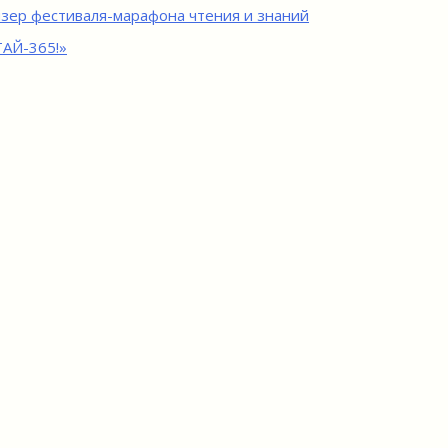
игация
зер фестиваля-марафона чтения и знаний
АЙ-365!»
исям