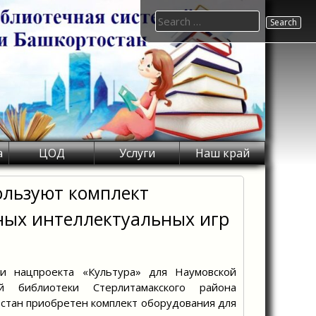
Search
for:
а
ЦОД
Услуги
Наш край
ользуют комплект
ных интеллектуальных игр
и нацпроекта «Культура» для Наумовской
й библиотеки Стерлитамакского района
стан приобретен комплект оборудования для