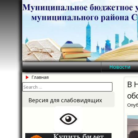
Skip
to
content
Новости
Главная
В 
Search
for:
об
Версия для слабовидящих
Опуб