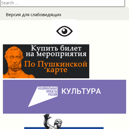
Search
for:
Версия для слабовидящих