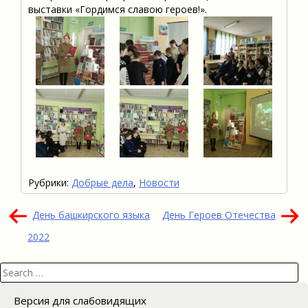
выставки «Гордимся славою героев!».
Рубрики:
Добрые дела
,
Новости
Навигация
День башкирского языка
День Героев Отечества
по
2022
записям
Search
for:
Версия для слабовидящих