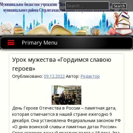
Skip
Search
to
for:
content
Primary Menu
Урок мужества «Гордимся славою
героев»
Опубликовано:
09.12.2022
Автор:
Редактор
День Героев Отечества в России – памятная дата,
которая отмечается в нашей стране ежегодно 9
декабря. Она установлена Федеральным законом РФ
«О днях воинской славы и памятных датах России».
Свою историю данный праздник ведет с 18 века. Эта