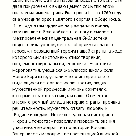
дата приурочена к выдающемуся событию эпохи
правления императрицы Екатерины II — в 1769 году
она учредила орден Святого Георгия Победоносца.
В те годы этим орденом награждались воины,
проявившие в бою доблесть, отвагу и смелость.
Межпоселенческая центральная библиотека
подготовила урок мужества «Гордимся славою
героев», посвященный героям нашей страны, в ходе
которого были исполнены стихотворения,
продемонстрированы видеоролики. Участники
мероприятия, учащиеся 5-6 классов школы села
Новое Барятино, узнали много интересного о
выдающихся исторических личностях, людях
мужественной профессии и мирных жителях,
которые отважно защищали наше Отечество,
внесли огромный вклад в историю страны, проявив
решительность, мужество, отвагу, любовь к
Родине и людям. Интеллектуальная викторина
«Герои Отечества» позволила проверить знания
участников мероприятия по истории России.
Завершилось мероприятие презентацией книжной