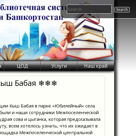
Search
for:
а
ЦОД
Услуги
Наш край
 Кыш Бабая ❄❄❄
нции Кыш Бабая в парке «Юбилейный» села
 были и наши сотрудники Межпоселенческой
драя сова и цыганка, которая предсказывала
ту, всем хотелось узнать, что их ожидает в
 площадка Межпоселенческой центральной