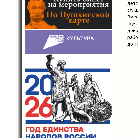
детс
стиш
Вмес
скуч
дово
рабо
до 1