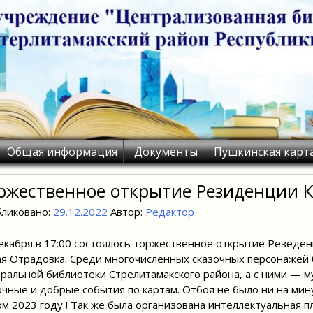
Общая информация
Документы
Пушкинская карт
ржественное открытие Резиденции
ликовано:
29.12.2022
Автор:
Редактор
екабря в 17:00 состоялось торжественное открытие Резеде
я Отрадовка. Среди многочисленных сказочных персонажей
ральной библиотеки Стрелитамакского района, а с ними — му
чные и добрые события по картам. Отбоя не было ни на мину
м 2023 году ! Так же была организована интеллектуальная