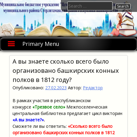
Skip
Search
to
for:
content
Primary Menu
А вы знаете сколько всего было
организовано башкирских конных
полков в 1812 году?
Опубликовано:
27.02.2023
Автор:
Редактор
В рамках участия в республиканском
конкурсе
«Трезвое село»
Межпоселенческая
центральная библиотека предлагает цикл викторин
«А вы знаете
?»
.
Сможете ли вы ответить:
«Сколько всего было
организовано башкирских конных полков в 1812