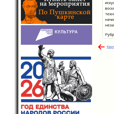
иску
воск
техн
начи
неза
Рубр
Нав
Кве
по
зап