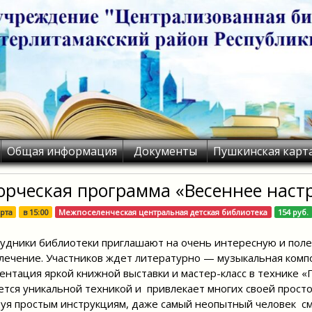
Общая информация
Документы
Пушкинская карт
орческая программа «Весеннее наст
рта
в
15:00
Межпоселенческая центральная детская библиотека
154 руб.
удники библиотеки приглашают на очень интересную и поле
лечение. Участников ждет литературно — музыкальная компо
ентация яркой книжной выставки и мастер-класс в технике «
ется уникальной техникой и привлекает многих своей прос
уя простым инструкциям, даже самый неопытный человек с