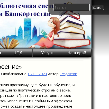
Search
for:
а
ЦОД
Услуги
Наш край
роение»
Опубликовано:
02.03.2023
Автор:
Редактор
зную программу, где будет и обучение, и
зиция по поэтическим строкам о весне,
Граттаж». «Граттаж» и в настоящее время
тотой исполнения и необычным эффектом.
может создать настоящее произведение