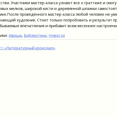
сства. Участники мастер-класса узнают все о граттаже и смо
овых мелков, широкой кисти и деревянной шпажки самостоят
ике.После проведённого мастер-класса любой человек не ум
нающий художник. Стоит только попробовать и результат пр
бываемые впечатления и прибавит всем весеннее настро
ени
ики:
Афиша
,
Библиотеки
,
Новости
игация
ст «Литературный крокодил»
исям