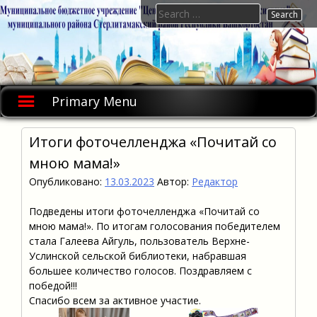
Skip
Search
to
for:
content
Primary Menu
Итоги фоточелленджа «Почитай со
мною мама!»
Опубликовано:
13.03.2023
Автор:
Редактор
Подведены итоги фоточелленджа «Почитай со
мною мама!». По итогам голосования победителем
стала Галеева Айгуль, пользователь Верхне-
Услинской сельской библиотеки, набравшая
большее количество голосов. Поздравляем с
победой!!!
Спасибо всем за активное участие.