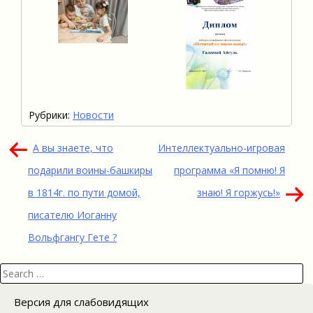
Рубрики:
Новости
Навигация
А вы знаете, что
Интеллектуально-игровая
по
подарили воины-башкиры
программа «Я помню! Я
записям
в 1814г. по пути домой,
знаю! Я горжусь!»
писателю Иоганну
Вольфгангу Гете ?
Search
for:
Версия для слабовидящих