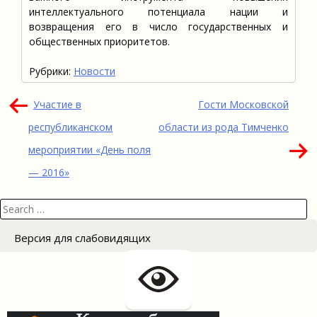
интеллектуального потенциала нации и
возвращения его в число государственных и
общественных приоритетов.
Рубрики:
Новости
Навигация
Участие в
Гости Московской
по
республиканском
области из рода Тимченко
записям
мероприятии «День поля
— 2016»
Search
for:
Версия для слабовидящих