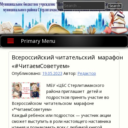
Skip
Search
to
for:
content
Primary Menu
Всероссийский читательский марафон
«#ЧитаемСоветуем»
Опубликовано:
19.05.2023
Автор:
Редактор
МБУ «ЦБС Стерлитамакского
района приглашает детей и
подростков принять участие во
Всероссийском читательском марафоне
«*ЧитаемСоветуем»
Каждый ребенок или подросток — участник акции
сможет выступить в роли настоящего наставника
чтения и познакомить всех с любимой книгой.