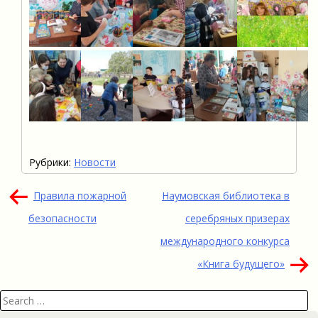
Рубрики:
Новости
Навигация
Правила пожарной
Наумовская библиотека в
по
безопасности
серебряных призерах
записям
международного конкурса
«Книга будущего»
Search
for: