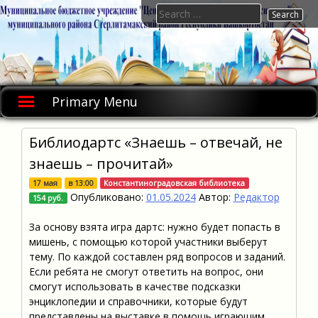
Skip
Search
to
for:
content
Primary Menu
Библиодартс «Знаешь – отвечай, не
знаешь – прочитай»
17 мая
в
13:00
Константиноградовская библиотека
Опубликовано:
01.05.2024
Автор:
Редактор
154 руб.
За основу взята игра дартс: нужно будет попасть в
мишень, с помощью которой участники выберут
тему. По каждой составлен ряд вопросов и заданий.
Если ребята не смогут ответить на вопрос, они
смогут использовать в качестве подсказки
энциклопедии и справочники, которые будут
представлены на выставке в помощь играющим.