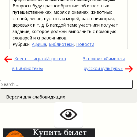
Вопросы будут разнообразные: об известных
путешественниках, морях и океанах, животных
степей, лесов, пустынь и морей, растениях края,
деревьях и т. д. В каждой теме участники получат
задание, которое должны выполнить с помощью
словарей и справочников.
Рубрики:
Афиша
,
Библиотеки
,
Новости
Навигация
Квест — игра «Игротека
Этноквиз «Символы
по
в библиотеке»
русской культуры»
записям
Search
for:
Версия для слабовидящих