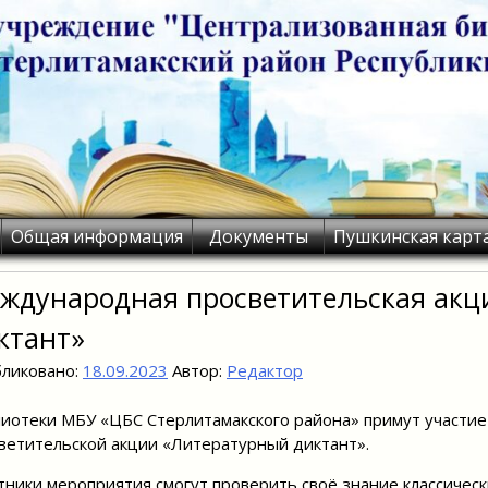
Общая информация
Документы
Пушкинская карт
ждународная просветительская акц
ктант»
ликовано:
18.09.2023
Автор:
Редактор
иотеки МБУ «ЦБС Стерлитамакского района» примут участи
ветительской акции «Литературный диктант».
тники мероприятия смогут проверить своё знание классичес