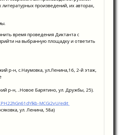
х литературных произведений, их авторах,
мы.
чнить время проведения Диктанта с
 прийти на выбранную площадку и ответить
й р-н, с.Наумовка, ул.Ленина,16, 2-й этаж,
е
 р-н, ..Новое Барятино, ул. Дружбы, 25).
KPH22hGn61dYlkb-MCGi2vU/edit
сяковка, ул. Ленина, 58а)