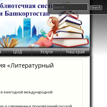
Search
for:
а
ЦОД
Услуги
Наш край
ия «Литературный
е в ежегодной международной
ких и современных произведений русской