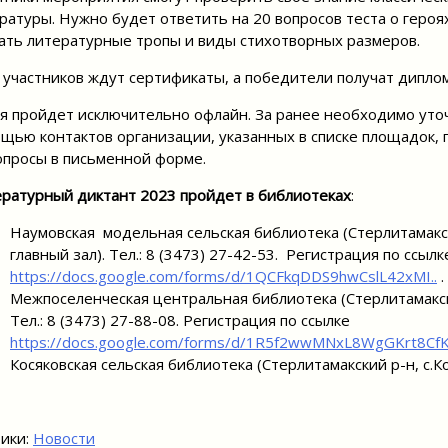
ратуры. Нужно будет ответить на 20 вопросов теста о героя
ать литературные тропы и виды стихотворных размеров.
 участников ждут сертификаты, а победители получат дипло
я пройдет исключительно офлайн. За ранее необходимо уто
щью контактов организации, указанных в списке площадок,
опросы в письменной форме.
ратурный диктант 2023 пройдет в библиотеках
:
Наумовская модельная сельская библиотека (Стерлитамакски
главный зал). Тел.: 8 (3473) 27-42-53. Регистрация по ссылк
https://docs.google.com/forms/d/1QCFkqDDS9hwCslL42xMI..
.
Межпоселенческая центральная библиотека (Стерлитамакский
Тел.: 8 (3473) 27-88-08. Регистрация по ссылке
https://docs.google.com/forms/d/1R5f2wwMNxL8WgGKrt8Cf
Косяковская сельская библиотека (Стерлитамакский р-н, с.Ко
ики:
Новости