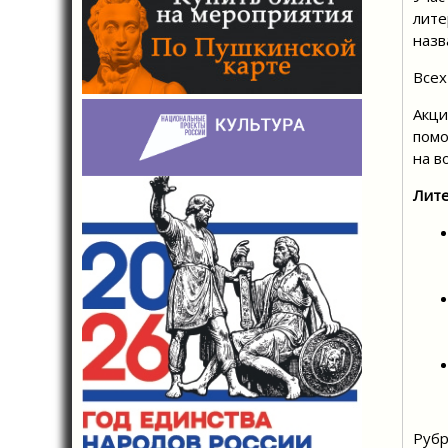
лите
назв
Всех
Акци
помо
на в
Лите
Рубр