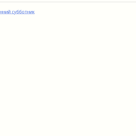
игация
нний субботник
исям