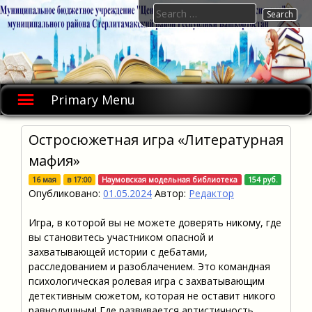
Skip
Search
to
for:
content
Primary Menu
Остросюжетная игра «Литературная
мафия»
16 мая
в
17:00
Наумовская модельная библиотека
154 руб.
Опубликовано:
01.05.2024
Автор:
Редактор
Игра, в которой вы не можете доверять никому, где
вы становитесь участником опасной и
захватывающей истории с дебатами,
расследованием и разоблачением. Это командная
психологическая ролевая игра с захватывающим
детективным сюжетом, которая не оставит никого
равнодушным! Где развивается артистичность,