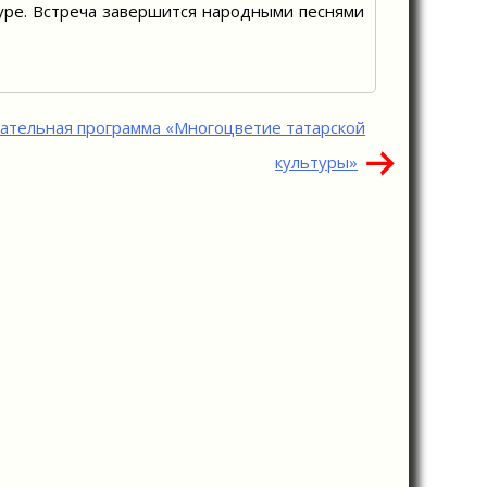
туре. Встреча завершится народными песнями
ательная программа «Многоцветие татарской
культуры»