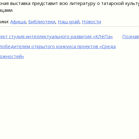
ная выставка представит всю литературу о татарской куль
нцами.
ики:
Афиша
,
Библиотеки
,
Наш край
,
Новости
игация
ект студия интеллектуального развития «КЛёПа»
Познав
 победителем открытого конкурса проектов «Среда
исям
ожностей»