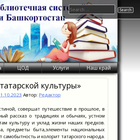
Search
for:
а
ЦОД
Услуги
Наш край
татарской культуры»
1.10.2023
Автор:
Редактор
иной, совершат путешествие в прошлое, в
ный рассказ о традициях и обычаях, устном
там культуру и уклад жизни наших предков.
ла, предметы быта,элементы национальных
 самобытность и колорит татарского народа.