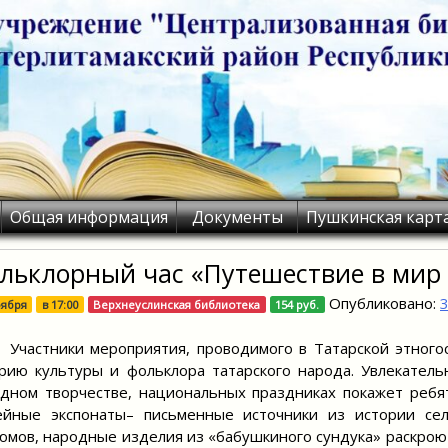
Общая информация
Документы
Пушкинская карт
льклорный час «Путешествие в мир 
Опубликовано:
3
оября
в
17:00
Верхнеуслинская библиотека
154 руб.
тники мероприятия, проводимого в Татарской этногост
рию культуры и фольклора татарского народа. Увлекатель
дном творчестве, национальных праздниках покажет ребя
ейные экспонаты– письменные источники из истории се
юмов, народные изделия из «бабушкиного сундука» раскроют