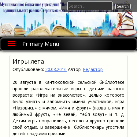
Skip
Search
to
for:
content
Primary Menu
Игры лета
Опубликовано:
20.08.2016
Автор:
Редактор
20 августа в Кантюковской сельской библиотеке
прошли развлекательные игры с детьми разного
возраста: «Игра на знакомство», целью которого
было узнать и запомнить имена участников, игра
«Назовись» с мячом, «Имя и фрукт» (назвать имя и
любимый фрукт), «Не зевай, тебя зовут» и т. д.
Детям игры понравились, весело и дружно провели
свой отдых. В завершение библиотекарь угостила
детей сладкими призами.