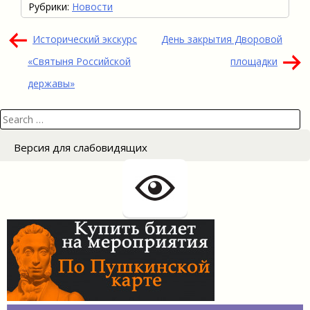
Рубрики:
Новости
Навигация
Исторический экскурс
День закрытия Дворовой
по
«Святыня Российской
площадки
записям
державы»
Search
for:
Версия для слабовидящих